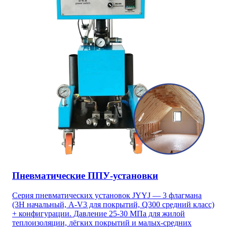
Пневматические ППУ-установки
Серия пневматических установок JYYJ — 3 флагмана
(3H начальный, A-V3 для покрытий, Q300 средний класс)
+ конфигурации. Давление 25-30 МПа для жилой
теплоизоляции, лёгких покрытий и малых-средних