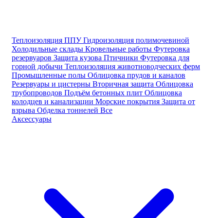
Теплоизоляция ППУ
Гидроизоляция полимочевиной
Холодильные склады
Кровельные работы
Футеровка
резервуаров
Защита кузова
Птичники
Футеровка для
горной добычи
Теплоизоляция животноводческих ферм
Промышленные полы
Облицовка прудов и каналов
Резервуары и цистерны
Вторичная защита
Облицовка
трубопроводов
Подъём бетонных плит
Облицовка
колодцев и канализации
Морские покрытия
Защита от
взрыва
Обделка тоннелей
Все
Аксессуары