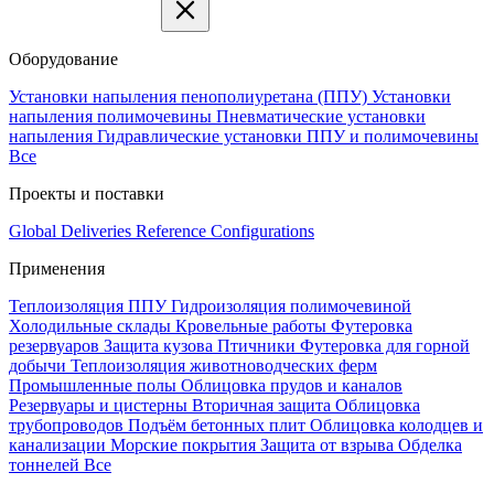
Оборудование
Установки напыления пенополиуретана (ППУ)
Установки
напыления полимочевины
Пневматические установки
напыления
Гидравлические установки ППУ и полимочевины
Все
Проекты и поставки
Global Deliveries
Reference Configurations
Применения
Теплоизоляция ППУ
Гидроизоляция полимочевиной
Холодильные склады
Кровельные работы
Футеровка
резервуаров
Защита кузова
Птичники
Футеровка для горной
добычи
Теплоизоляция животноводческих ферм
Промышленные полы
Облицовка прудов и каналов
Резервуары и цистерны
Вторичная защита
Облицовка
трубопроводов
Подъём бетонных плит
Облицовка колодцев и
канализации
Морские покрытия
Защита от взрыва
Обделка
тоннелей
Все